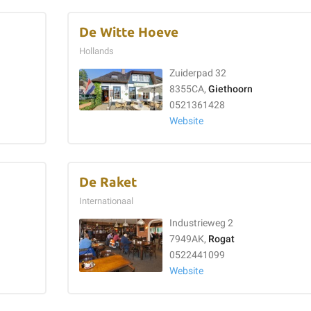
De Witte Hoeve
Hollands
Zuiderpad 32
8355CA,
Giethoorn
0521361428
Website
De Raket
Internationaal
Industrieweg 2
7949AK,
Rogat
0522441099
Website