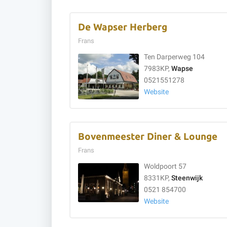
De Wapser Herberg
Frans
Ten Darperweg 104
7983KP,
Wapse
0521551278
Website
Bovenmeester Diner & Lounge
Frans
Woldpoort 57
8331KP,
Steenwijk
0521 854700
Website