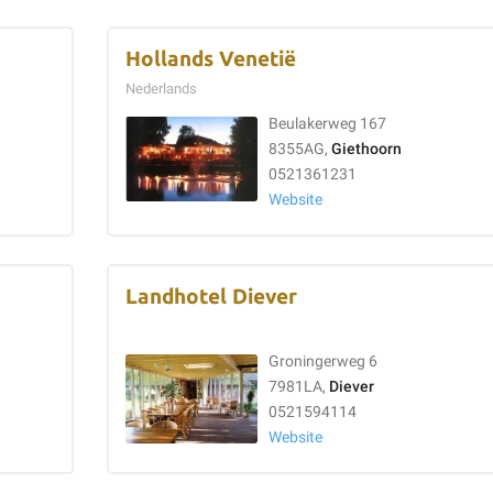
Hollands Venetië
Nederlands
Beulakerweg 167
8355AG,
Giethoorn
0521361231
Website
Landhotel Diever
Groningerweg 6
7981LA,
Diever
0521594114
Website