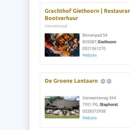
Grachthof Giethoorn | Restaura
Bootverhuur
Internationaal
Binnenpad 54
8355BT,
Giethoorn
0521361270
Website
De Groene Lantaarn
Gemeenteweg 364
7951 PG,
Staphorst
0528372938
Website