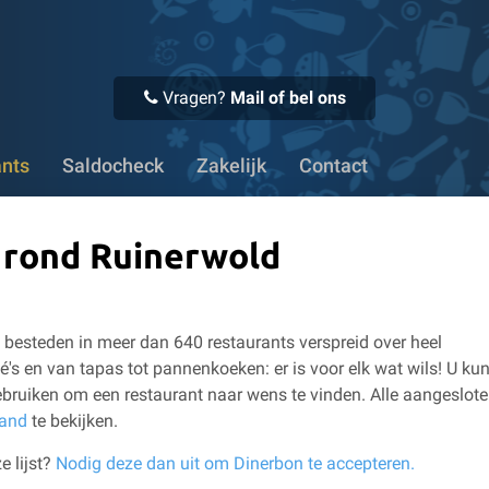
 Voor 16:00 uur besteld, vandaag verstuurd
✔ Meer dan 1100
Vragen?
Mail of bel ons
ants
Saldocheck
Zakelijk
Contact
n rond Ruinerwold
besteden in meer dan 640 restaurants verspreid over heel
é's en van tapas tot pannenkoeken: er is voor elk wat wils!
U kun
bruiken om een restaurant naar wens te vinden.
Alle aangeslot
land
te bekijken.
e lijst?
Nodig deze dan uit om Dinerbon te accepteren.