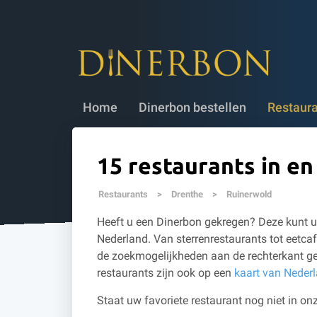
Dinerbon bestellen
✔ 5 jaar geldig
✔
Home
Dinerbon bestellen
Restaur
15 restaurants in e
Restaurants
>
Drenthe
>
Ruinerwold
Heeft u een Dinerbon gekregen? Deze kunt u 
Nederland. Van sterrenrestaurants tot eetcaf
de zoekmogelijkheden aan de rechterkant ge
restaurants zijn ook op een
kaart van Neder
Staat uw favoriete restaurant nog niet in onz