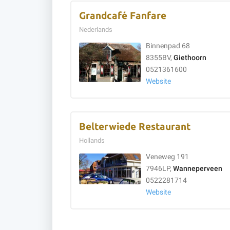
Grandcafé Fanfare
Nederlands
Binnenpad 68
8355BV,
Giethoorn
0521361600
Website
Belterwiede Restaurant
Hollands
Veneweg 191
7946LP,
Wanneperveen
0522281714
Website