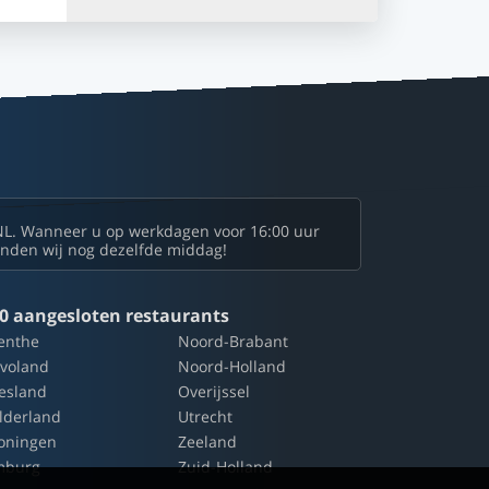
NL. Wanneer u op werkdagen voor 16:00 uur
zenden wij nog dezelfde middag!
0 aangesloten restaurants
enthe
Noord-Brabant
evoland
Noord-Holland
iesland
Overijssel
lderland
Utrecht
oningen
Zeeland
mburg
Zuid-Holland