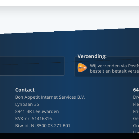
Verzending:
Wij verzenden via Post
bestelt en betaalt ver
Contact
64
Bon Appetit Internet Services B.V.
Dr
Lynbaan 35
Fl
8941 BR Leeuwarden
Fr
KVK-nr: 51416816
Ge
Btw-id: NL8500.03.271.B01
Gr
Li