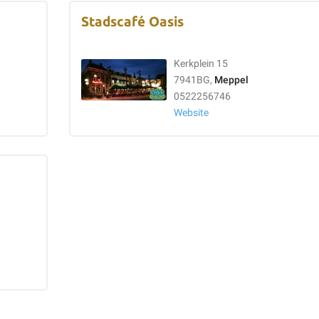
Stadscafé Oasis
Kerkplein 15
7941BG,
Meppel
0522256746
Website