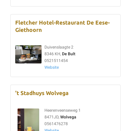
Fletcher Hotel-Restaurant De Eese-
Giethoorn
Duivenslaagte 2
8346 KH,
De Bult
0521511454
Website
't Stadhuys Wolvega
Heerenveenseweg 1
8471JD,
Wolvega
0561476278
Website