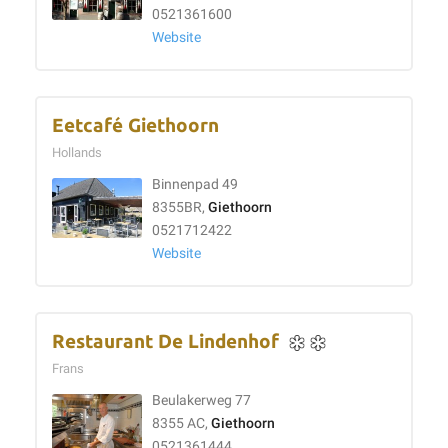
0521361600
Website
Eetcafé Giethoorn
Hollands
Binnenpad 49
8355BR,
Giethoorn
0521712422
Website
Restaurant De Lindenhof
Frans
Beulakerweg 77
8355 AC,
Giethoorn
0521361444