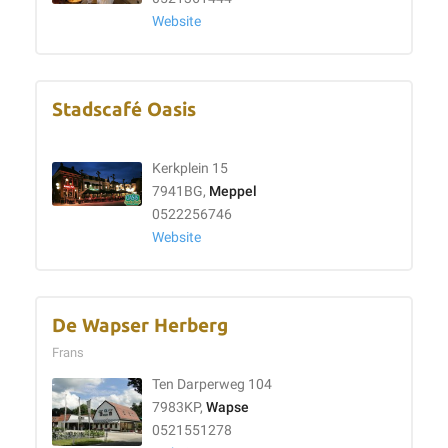
Website
Stadscafé Oasis
Kerkplein 15
7941BG,
Meppel
0522256746
Website
De Wapser Herberg
Frans
Ten Darperweg 104
7983KP,
Wapse
0521551278