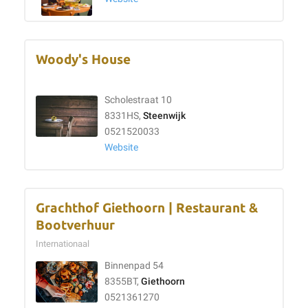
Woody's House
Scholestraat 10
8331HS,
Steenwijk
0521520033
Website
Grachthof Giethoorn | Restaurant &
Bootverhuur
Internationaal
Binnenpad 54
8355BT,
Giethoorn
0521361270