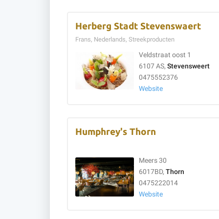
Herberg Stadt Stevenswaert
Frans, Nederlands, Streekproducten
Veldstraat oost 1
6107 AS,
Stevensweert
0475552376
Website
Humphrey's Thorn
Meers 30
6017BD,
Thorn
0475222014
Website