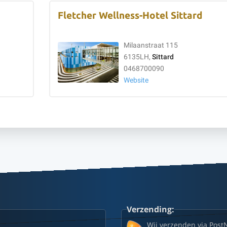
Fletcher Wellness-Hotel Sittard
Milaanstraat 115
6135LH,
Sittard
0468700090
Website
Verzending:
Wij verzenden via Post