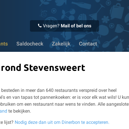
 Voor 16:00 uur besteld, vandaag verstuurd
✔ Meer dan 1100
Vragen?
Mail of bel ons
ants
Saldocheck
Zakelijk
Contact
n rond Stevensweert
besteden in meer dan 640 restaurants verspreid over heel
é's en van tapas tot pannenkoeken: er is voor elk wat wils!
U kun
bruiken om een restaurant naar wens te vinden.
Alle aangeslot
land
te bekijken.
e lijst?
Nodig deze dan uit om Dinerbon te accepteren.