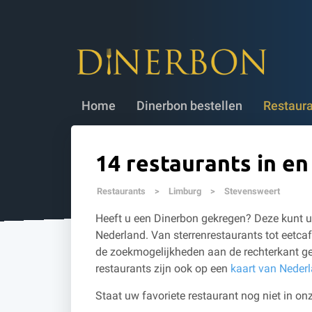
Dinerbon bestellen
✔ 5 jaar geldig
✔
Home
Dinerbon bestellen
Restaur
14 restaurants in e
Restaurants
>
Limburg
>
Stevensweert
Heeft u een Dinerbon gekregen? Deze kunt u 
Nederland. Van sterrenrestaurants tot eetcaf
de zoekmogelijkheden aan de rechterkant ge
restaurants zijn ook op een
kaart van Neder
Staat uw favoriete restaurant nog niet in onz