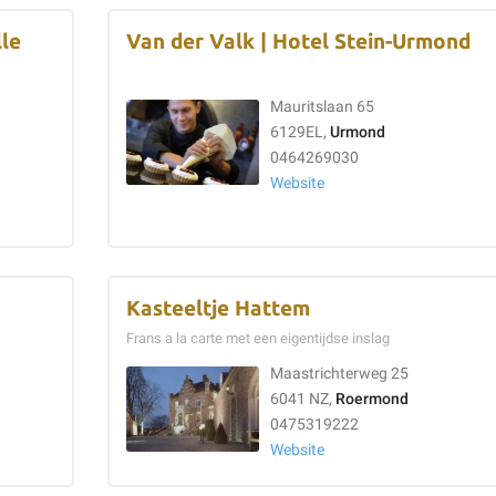
lle
Van der Valk | Hotel Stein-Urmond
Mauritslaan 65
6129EL,
Urmond
0464269030
Website
Kasteeltje Hattem
Frans a la carte met een eigentijdse inslag
Maastrichterweg 25
6041 NZ,
Roermond
0475319222
Website