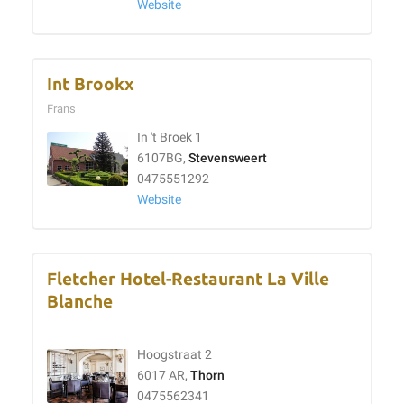
Website
Int Brookx
Frans
In 't Broek 1
6107BG,
Stevensweert
0475551292
Website
Fletcher Hotel-Restaurant La Ville
Blanche
Hoogstraat 2
6017 AR,
Thorn
0475562341