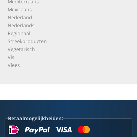
Mediterraans
Mexicaans
Nederland
Nederlands
Regionaal
Streekproducten
Vegetarisch
Vis
Vlees
Betaalmogelijkheiden: