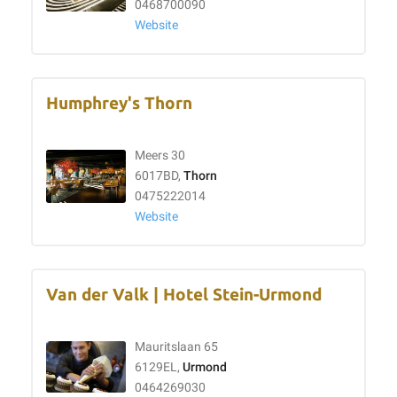
0468700090
Website
Humphrey's Thorn
Meers 30
6017BD,
Thorn
0475222014
Website
Van der Valk | Hotel Stein-Urmond
Mauritslaan 65
6129EL,
Urmond
0464269030