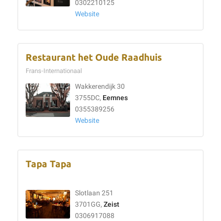
0302210125
Website
Restaurant het Oude Raadhuis
Frans-Internationaal
Wakkerendijk 30
3755DC,
Eemnes
0355389256
Website
Tapa Tapa
Slotlaan 251
3701GG,
Zeist
0306917088