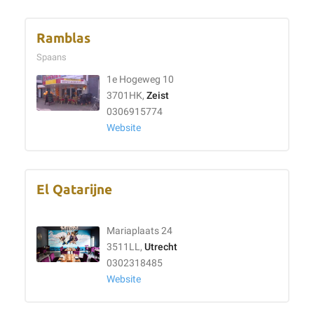
Ramblas
Spaans
1e Hogeweg 10
3701HK,
Zeist
0306915774
Website
El Qatarijne
Mariaplaats 24
3511LL,
Utrecht
0302318485
Website